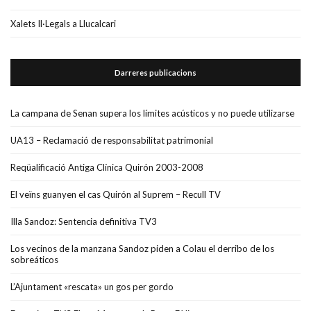
Xalets Il·Legals a Llucalcari
Darreres publicacions
La campana de Senan supera los límites acústicos y no puede utilizarse
UA13 – Reclamació de responsabilitat patrimonial
Reqüalificació Antiga Clínica Quirón 2003-2008
El veïns guanyen el cas Quirón al Suprem – Recull TV
Illa Sandoz: Sentencia definitiva TV3
Los vecinos de la manzana Sandoz piden a Colau el derribo de los
sobreáticos
L’Ajuntament «rescata» un gos per gordo